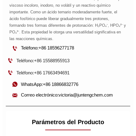
viscoso incoloro, inodoro, no volátil y un reactivo químico
importante. Como un ácido ternario moderadamente fuerte, el
ácido fosfórico puede liberar gradualmente tres protones,
formando tres formas diferentes de protonación: H₂PO₄⁻, HPO₄²⁻ y
PO₄³⁻. Esta propiedad le otorga una versatilidad significativa en
las reacciones químicas.

Teléfono:+86 18596277178

Teléfono:+86 15588955913

Teléfono:+86 17663494691

WhatsApp:+86 18866832776

Correo electrónico:victoria@juntengchem.com
Parámetros del Producto