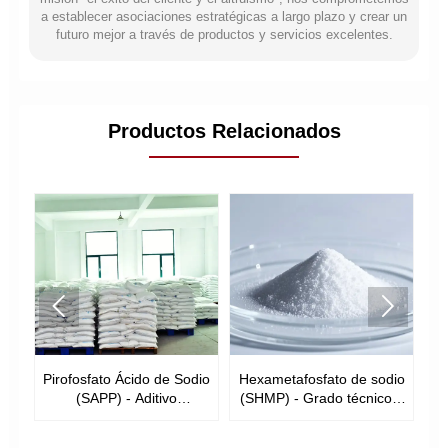
a establecer asociaciones estratégicas a largo plazo y crear un
futuro mejor a través de productos y servicios excelentes.
Productos Relacionados


Pirofosfato Ácido de Sodio
Hexametafosfato de sodio
F
 y
(SAPP) - Aditivo
(SHMP) - Grado técnico y
G
Alimentario
grado alimenticio