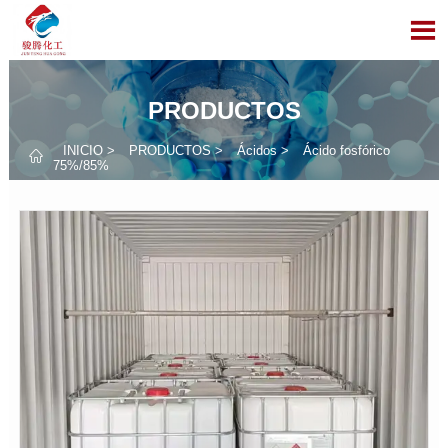

PRODUCTOS
INICIO
>
PRODUCTOS
>
Ácidos
>
Ácido fosfórico

75%/85%