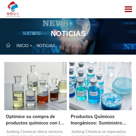

NOTICIAS

INICIO
>
NOTICIAS
Optimice su compra de
Productos Químicos
productos químicos con los
Inorgánicos: Suministro
servicios de Junteng
Confiable de Junteng
Junteng Chemical ofrece servicios
Junteng Chemical se especializa
Chemical