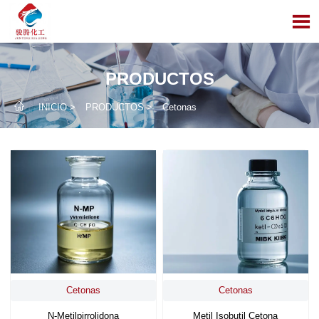

PRODUCTOS

INICIO
>
PRODUCTOS
>
Cetonas
Cetonas
Cetonas
N-Metilpirrolidona
Metil Isobutil Cetona