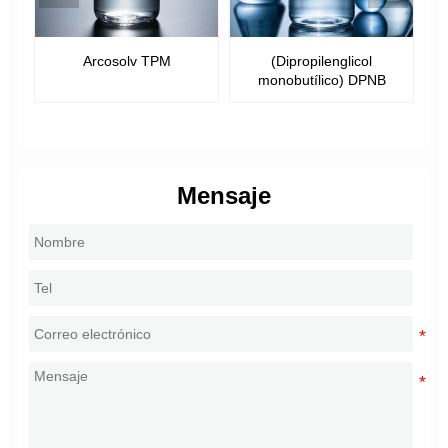
BE)
Arcosolv TPM
(Dipropilenglicol
monobutílico) DPNB
Mensaje