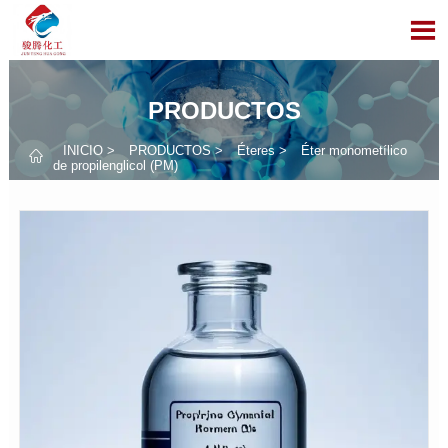

PRODUCTOS
INICIO
>
PRODUCTOS
>
Éteres
>
Éter monometílico

de propilenglicol (PM)