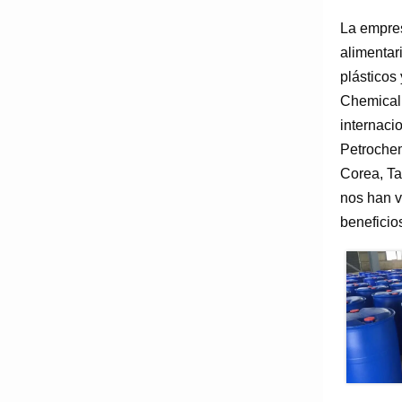
La empres
alimentar
plásticos 
Chemical 
internaci
Petrochem
Corea, Ta
nos han v
beneficio