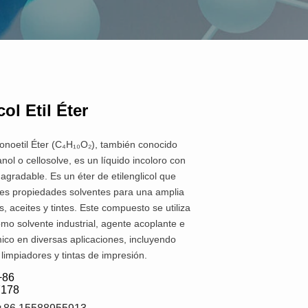
col Etil Éter
 Monoetil Éter (C₄H₁₀O₂), también conocido
nol o cellosolve, es un líquido incoloro con
 agradable. Es un éter de etilenglicol que
tes propiedades solventes para una amplia
, aceites y tintes. Este compuesto se utiliza
o solvente industrial, agente acoplante e
ico en diversas aplicaciones, incluyendo
 limpiadores y tintas de impresión.
+86 
7178