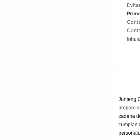
Evita
Prime
Conta
Conta
Inhal
Junteng C
proporcio
cadena de
cumplan c
personali