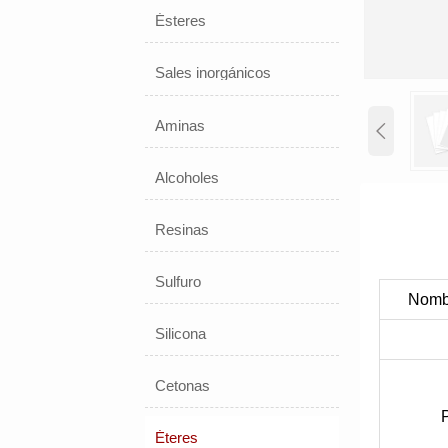
Ésteres
Sales inorgánicos
Aminas

Alcoholes
Resinas
Sulfuro
Nombr
Silicona
Cetonas
Éteres