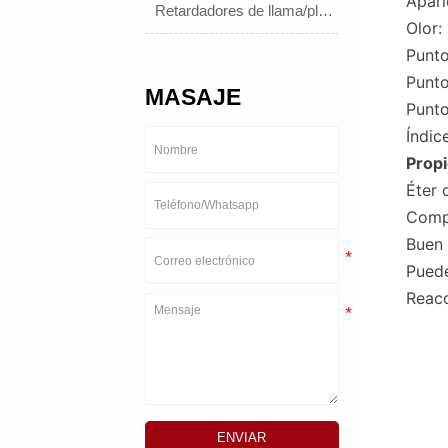
Apari
Retardadores de llama/plastificantes
Olor:
Punto
Punto
MASAJE
Punto
Índic
Prop
Éter 
Compl
Buen 
Pued
Reacc
ENVIAR