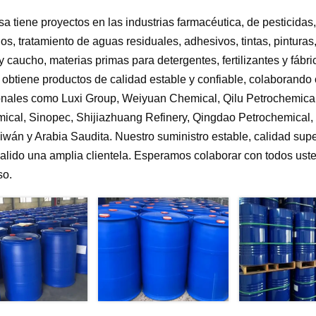
a tiene proyectos en las industrias farmacéutica, de pesticidas,
ios, tratamiento de aguas residuales, adhesivos, tintas, pintura
y caucho, materias primas para detergentes, fertilizantes y fábric
obtiene productos de calidad estable y confiable, colaborand
onales como Luxi Group, Weiyuan Chemical, Qilu Petrochemica
ical, Sinopec, Shijiazhuang Refinery, Qingdao Petrochemical
iwán y Arabia Saudita. Nuestro suministro estable, calidad supe
alido una amplia clientela. Esperamos colaborar con todos ust
so.