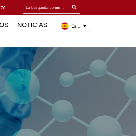

776
OS
NOTICIAS
Español
