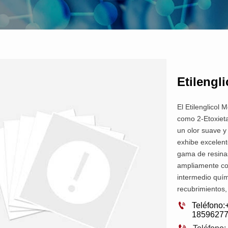
Etilengli
El Etilenglicol
como 2-Etoxieta
un olor suave y
exhibe excelen
gama de resinas
ampliamente com
intermedio quím
recubrimientos,

Teléfono:
1859627