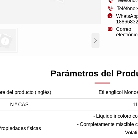

Teléfono

Teléfono

WhatsApp
1886683

Correo 

Parámetros del Prod
e del producto (inglés)
Etilenglicol Monoe
N.º CAS
11
- Líquido incoloro c
- Completamente miscible c
Propiedades físicas
- Volat