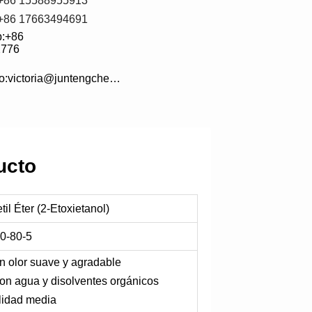
:+86 15588955913
:+86 17663494691
:+86 
2776
electrónico:victoria@juntengchem.com
ucto
til Éter (2-Etoxietanol)
0-80-5
on olor suave y agradable
on agua y disolventes orgánicos
ilidad media