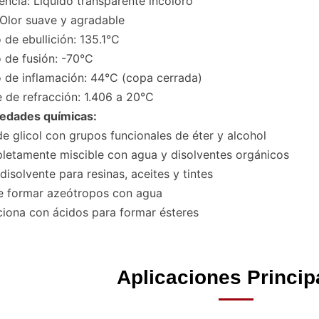
encia: Líquido transparente incoloro
 Olor suave y agradable
 de ebullición: 135.1°C
 de fusión: -70°C
 de inflamación: 44°C (copa cerrada)
e de refracción: 1.406 a 20°C
iedades químicas:
de glicol con grupos funcionales de éter y alcohol
etamente miscible con agua y disolventes orgánicos
disolvente para resinas, aceites y tintes
e formar azeótropos con agua
iona con ácidos para formar ésteres
Aplicaciones Princip