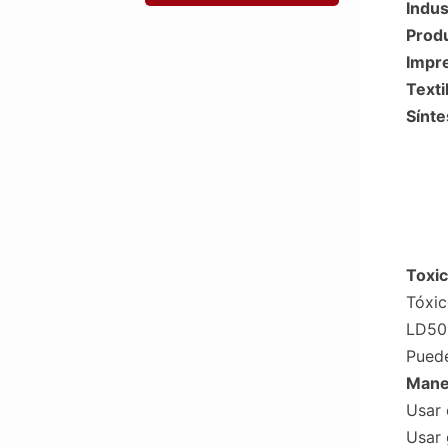
Indus
Produ
Impr
Texti
Sínte
Toxic
Tóxic
LD50 
Puede
Mane
Usar 
Usar 