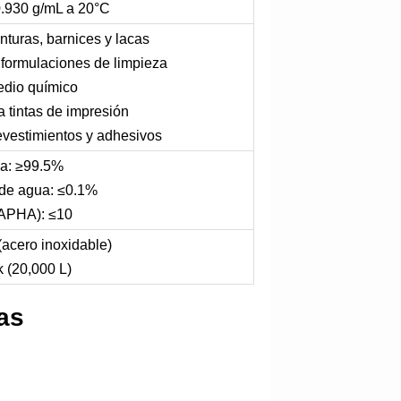
0.930 g/mL a 20°C
inturas, barnices y lacas
 formulaciones de limpieza
medio químico
a tintas de impresión
evestimientos y adhesivos
a: ≥99.5%
de agua: ≤0.1%
(APHA): ≤10
 (acero inoxidable)
k (20,000 L)
as