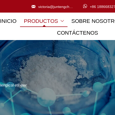


victoria@juntengchem.com
+86 18866832
INICIO
PRODUCTOS
SOBRE NOSOTR

CONTÁCTENOS
ilenglicol etil éter