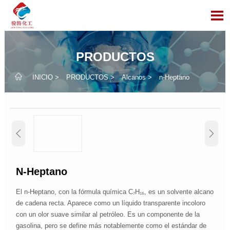

PRODUCTOS

INICIO
>
PRODUCTOS
>
Alcanos
>
n-Heptano


N-Heptano
El n-Heptano, con la fórmula química C₇H₁₆, es un solvente alcano
de cadena recta. Aparece como un líquido transparente incoloro
con un olor suave similar al petróleo. Es un componente de la
gasolina, pero se define más notablemente como el estándar de