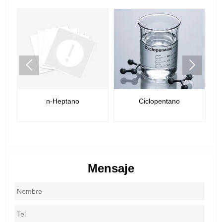


)
n-Heptano
Ciclopentano
Ci
Mensaje