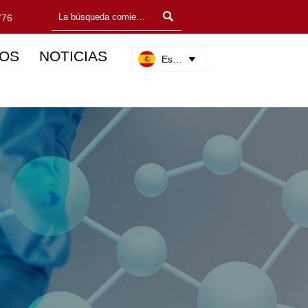

776
OS
NOTICIAS
Español
