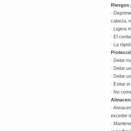
Riesgos 
· Deprime
cabeza, n
· Ligera i
· El cont
· La rápi
Protecci
· Debe ma
· Debe us
· Debe us
· Evitar e
· No come
Almacena
· Almacen
exceder l
· Mantene