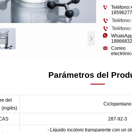

Teléfono:
1859627

Teléfono

Teléfono

WhatsApp

1886683

Correo 
Parámetros del Prod
e del
Ciclopentano
 (inglés)
 CAS
287-92-3
- Líquido incoloro transparente con un ol