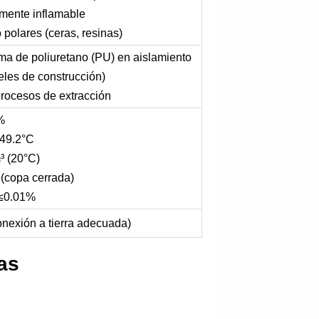
amente inflamable
polares (ceras, resinas)
ma de poliuretano (PU) en aislamiento
eles de construcción)
 procesos de extracción
%
 49.2°C
³ (20°C)
 (copa cerrada)
 ≤0.01%
nexión a tierra adecuada)
as