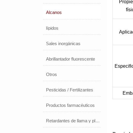
Propi
fís
Alcanos
lípidos
Aplica
Sales inorgánicas
Abrillantador fluorescente
Especifi
Otros
Pesticidas / Fertilizantes
Emba
Productos farmacéuticos
Retardantes de llama y plastificantes