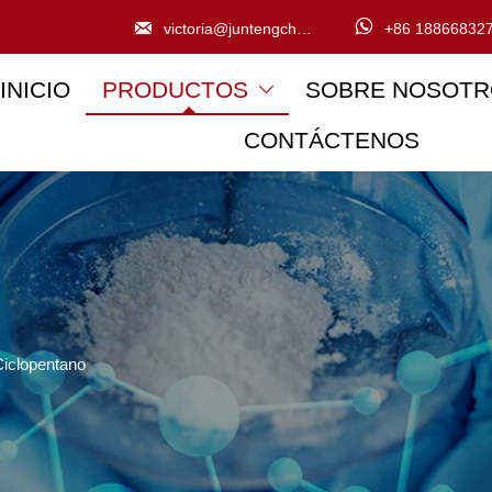


victoria@juntengchem.com
+86 18866832
INICIO
PRODUCTOS
SOBRE NOSOTR

CONTÁCTENOS
Ciclopentano