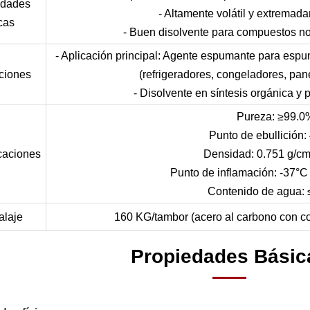
edades
- Altamente volátil y extremad
icas
- Buen disolvente para compuestos no 
- Aplicación principal: Agente espumante para espu
ciones
(refrigeradores, congeladores, pan
- Disolvente en síntesis orgánica y
Pureza: ≥99.0
Punto de ebullición:
caciones
Densidad: 0.751 g/cm
Punto de inflamación: -37°C
Contenido de agua:
laje
160 KG/tambor (acero al carbono con co
Propiedades Básic