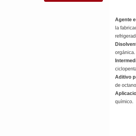
Agente e
la fabric
refrigera
Disolven
orgánica.
Intermed
ciclopent
Aditivo 
de octano
Aplicaci
químico.