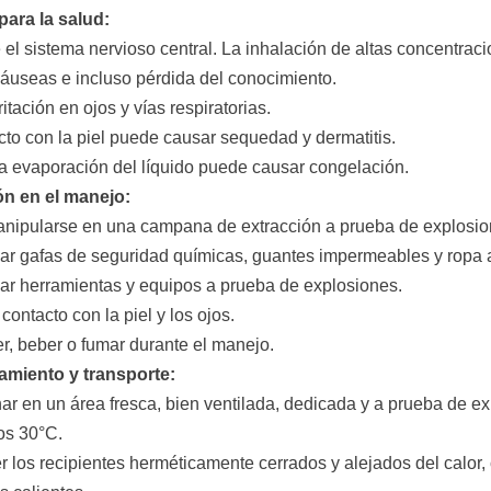
para la salud:
 el sistema nervioso central. La inhalación de altas concentra
áuseas e incluso pérdida del conocimiento.
rritación en ojos y vías respiratorias.
acto con la piel puede causar sequedad y dermatitis.
da evaporación del líquido puede causar congelación.
ón en el manejo:
nipularse en una campana de extracción a prueba de explosion
ar gafas de seguridad químicas, guantes impermeables y ropa a
ar herramientas y equipos a prueba de explosiones.
l contacto con la piel y los ojos.
r, beber o fumar durante el manejo.
miento y transporte:
ar en un área fresca, bien ventilada, dedicada y a prueba de e
os 30°C.
r los recipientes herméticamente cerrados y alejados del calor, 