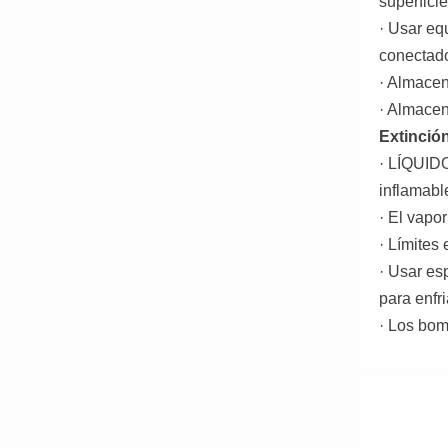
superficie
· Usar eq
conectado
· Almacen
· Almacen
Extinció
· LÍQUID
inflamabl
· El vapo
· Límites
· Usar es
para enfri
· Los bom