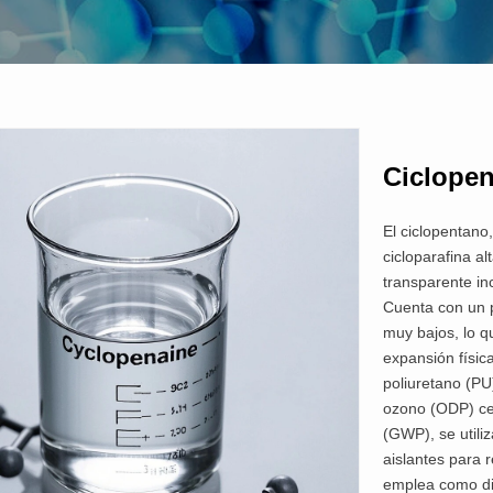
Ciclope
El ciclopentano
cicloparafina a
transparente inc
Cuenta con un p
muy bajos, lo q
expansión físi
poliuretano (PU
ozono (ODP) cer
(GWP), se utili
aislantes para 
emplea como di