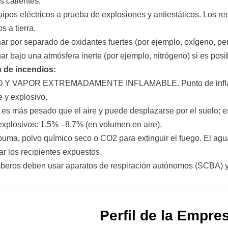
s calientes.
uipos eléctricos a prueba de explosiones y antiestáticos. Los r
s a tierra.
ar por separado de oxidantes fuertes (por ejemplo, oxígeno, pe
ar bajo una atmósfera inerte (por ejemplo, nitrógeno) si es posi
n de incendios:
O Y VAPOR EXTREMADAMENTE INFLAMABLE. Punto de inflam
e y explosivo.
r es más pesado que el aire y puede desplazarse por el suelo; es
 explosivos: 1.5% - 8.7% (en volumen en aire).
puma, polvo químico seco o CO2 para extinguir el fuego. El agu
ar los recipientes expuestos.
beros deben usar aparatos de respiración autónomos (SCBA) y
Perfil de la Empre