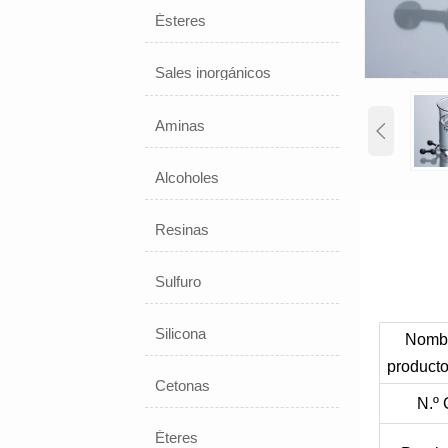
Ésteres
Sales inorgánicos
Aminas

Alcoholes
Resinas
Sulfuro
Silicona
Nombr
producto
Cetonas
N.º
Éteres