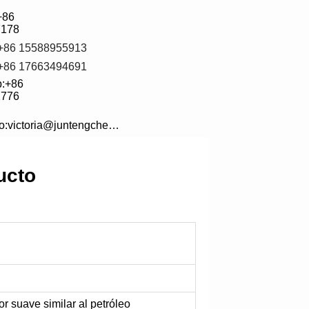
+86 
7178
:+86 15588955913
:+86 17663494691
:+86 
2776
electrónico:victoria@juntengchem.com
ucto
or suave similar al petróleo