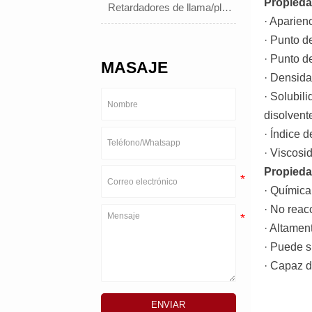
Propieda
Retardadores de llama/plastificantes
· Aparien
· Punto d
· Punto d
MASAJE
· Densida
· Solubil
disolvent
· Índice d
· Viscosi
Propieda
· Química
· No reac
· Altamen
· Puede s
· Capaz d
ENVIAR