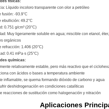
des físicas:
cia: Líquido incoloro transparente con olor a petróleo
e fusión: -93.9°C
e ebullición: 49.2°C
d: 0.751 g/cm³ (20°C)
idad: Muy ligeramente soluble en agua; miscible con etanol, éter
es orgánicos
e refracción: 1.406 (20°C)
dad: 0.41 mPa·s (25°C)
des químicas:
mente relativamente estable, pero más reactivo que el ciclohe
ciona con ácidos o bases a temperatura ambiente
te inflamable, se quema formando dióxido de carbono y agua
ufrir deshidrogenación en condiciones catalíticas
e reacciones de sustitución como halogenación y nitración
Aplicaciones Princip