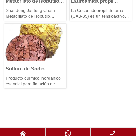
Metacrilato de isobutilo i-
Lauroamida propil
BMA
betaína CAB-35
Shandong Junteng Chem
La Cocamidopropil Betaína
Metacrilato de isobutilo
(CAB-35) es un tensioactivo
(IBMA): Monómero IBMA de
anfótero suave. Ofrece
alta pureza para
excelentes propiedades de
recubrimientos, adhesivos—
espumación, espesamiento y
suministro a granel de
acondicionamiento, con buena
metacrilato de isobutilo.
compatibilidad y baja
irritación. Ampliamente
utilizado en champús, geles
de baño, productos para el
cuidado de bebés y
Sulfuro de Sodio
detergentes domésticos,
Producto químico inorgánico
también actúa como agente
esencial para flotación de
antistático y bactericida.
minerales, fabricación de
pulpa y síntesis de tintes.
Propiedades reductoras
fuertes: proveedor confiable
de sulfuro de sodio para
pedidos industriales a granel.


