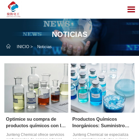

NOTICIAS

INICIO
>
Noticias
Optimice su compra de
Productos Químicos
productos químicos con los
Inorgánicos: Suministro
servicios de Junteng
Confiable de Junteng
Junteng Chemical ofrece servicios
Junteng Chemical se especializa
Chemical