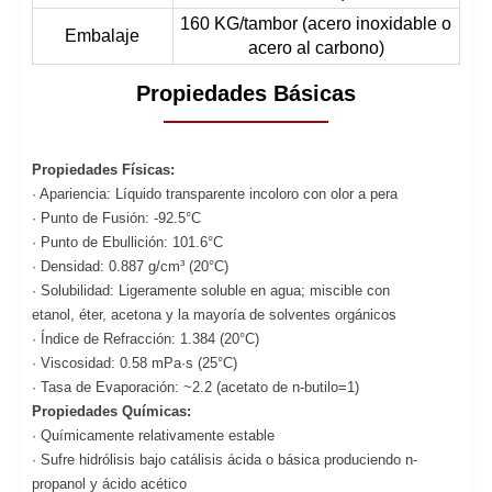
160 KG/tambor (acero inoxidable o
Embalaje
acero al carbono)
Propiedades Básicas
Propiedades Físicas:
· Apariencia: Líquido transparente incoloro con olor a pera
· Punto de Fusión: -92.5°C
· Punto de Ebullición: 101.6°C
· Densidad: 0.887 g/cm³ (20°C)
· Solubilidad: Ligeramente soluble en agua; miscible con
etanol, éter, acetona y la mayoría de solventes orgánicos
· Índice de Refracción: 1.384 (20°C)
· Viscosidad: 0.58 mPa·s (25°C)
· Tasa de Evaporación: ~2.2 (acetato de n-butilo=1)
Propiedades Químicas:
· Químicamente relativamente estable
· Sufre hidrólisis bajo catálisis ácida o básica produciendo n-
propanol y ácido acético