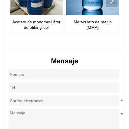


l
Acetato de monometil éter
Metacrilato de metilo
Me
de etilenglicol
(MMA)
Mensaje