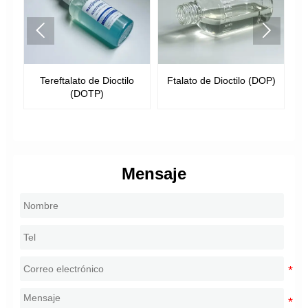


Tereftalato de Dioctilo
Ftalato de Dioctilo (DOP)
Ft
(DOTP)
Mensaje