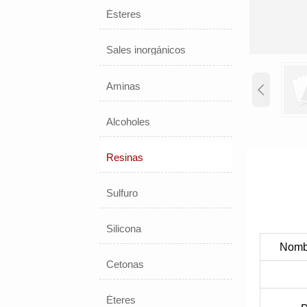
Ésteres
Sales inorgánicos
Aminas

Alcoholes
Resinas
Sulfuro
Silicona
Nombr
Cetonas
Éteres