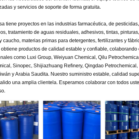
zadas y servicios de soporte de forma gratuita.
a tiene proyectos en las industrias farmacéutica, de pesticidas,
ios, tratamiento de aguas residuales, adhesivos, tintas, pintura
y caucho, materias primas para detergentes, fertilizantes y fábric
obtiene productos de calidad estable y confiable, colaborand
onales como Luxi Group, Weiyuan Chemical, Qilu Petrochemica
ical, Sinopec, Shijiazhuang Refinery, Qingdao Petrochemical
iwán y Arabia Saudita. Nuestro suministro estable, calidad supe
alido una amplia clientela. Esperamos colaborar con todos ust
so.