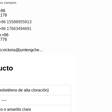
ros campos.
+86 
7178
:+86 15588955913
:+86 17663494691
:+86 
2776
electrónico:victoria@juntengchem.com
ucto
lietileno de alta cloración)
----
o o amarillo claro