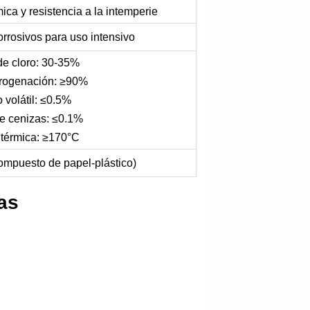
ica y resistencia a la intemperie
orrosivos para uso intensivo
de cloro: 30-35%
drogenación: ≥90%
 volátil: ≤0.5%
e cenizas: ≤0.1%
 térmica: ≥170°C
ompuesto de papel-plástico)
as