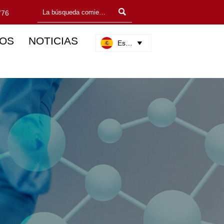

776
OS
NOTICIAS
Español
