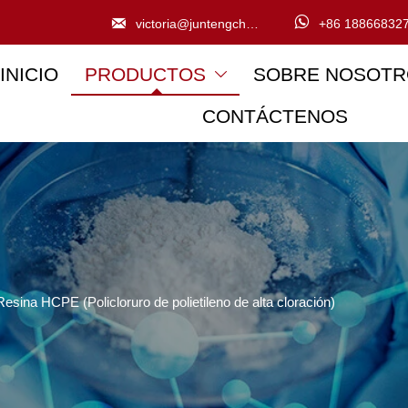


victoria@juntengchem.com
+86 18866832
INICIO
PRODUCTOS
SOBRE NOSOTR

CONTÁCTENOS
Resina HCPE (Policloruro de polietileno de alta cloración)