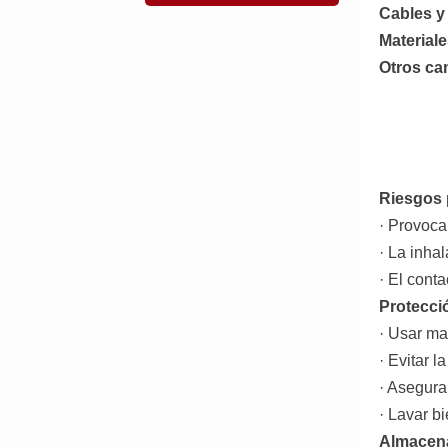
Cables y
Material
Otros c
Riesgos 
· Provoca 
· La inha
· El cont
Protecci
· Usar ma
· Evitar l
· Asegura
· Lavar b
Almacena