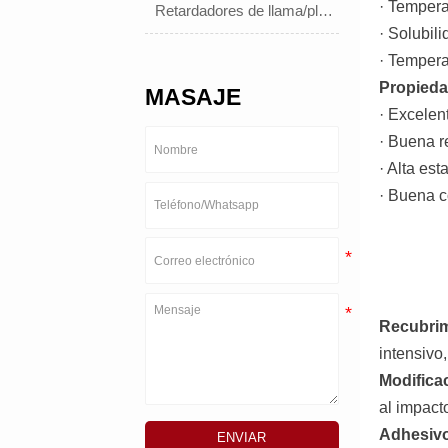
· Tempera
Retardadores de llama/plastificantes
· Solubil
· Tempera
Propieda
MASAJE
· Excelen
· Buena r
· Alta est
· Buena c
Recubrim
intensivo
Modificac
al impact
Adhesiv
ENVIAR