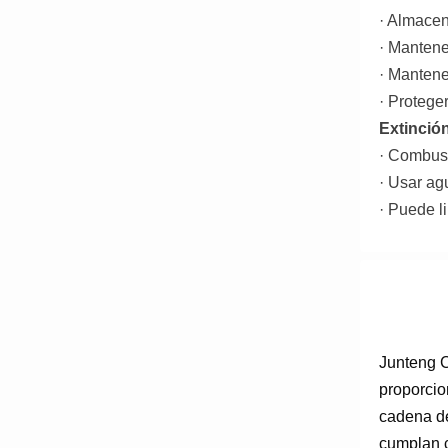
· Almacen
· Mantene
· Mantene
· Protege
Extinció
· Combust
· Usar ag
· Puede l
Junteng C
proporcio
cadena de
cumplan c