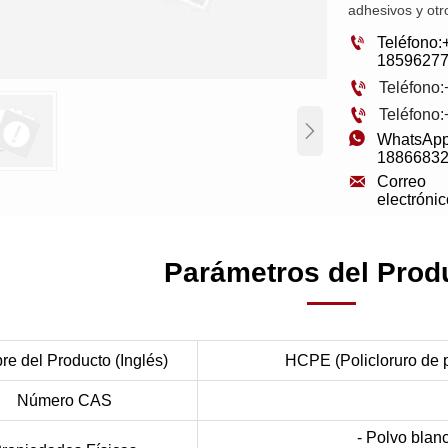
adhesivos y ot

Teléfono:
1859627

Teléfono

Teléfono


WhatsApp
1886683

Correo 
Parámetros del Prod
e del Producto (Inglés)
HCPE (Policloruro de po
Número CAS
- Polvo blanc